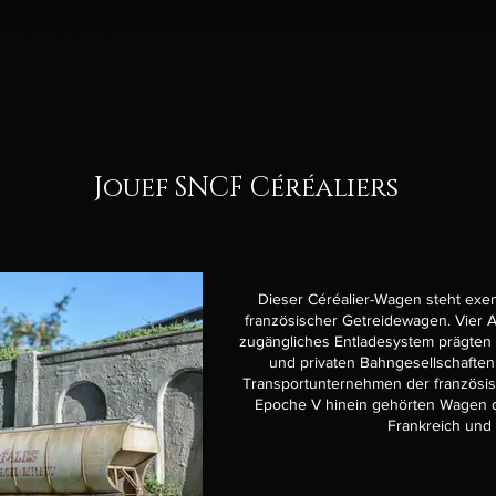
au von Dioramas - Anleitungen zum Altern -
Jouef SNCF Céréaliers
Dieser Céréalier-Wagen steht exem
französischer Getreidewagen. Vier 
zugängliches Entladesystem prägten s
und privaten Bahngesellschaften
Transportunternehmen der französisc
Epoche V hinein gehörten Wagen d
Frankreich und 