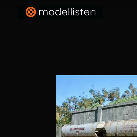
- Alterung von Modelleisenbahnen - Weathering of Modeltrains - B
Modellbahn-Blog